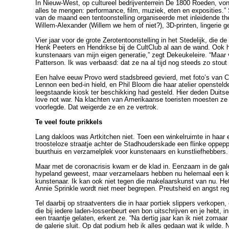
In Nieuw-West, op cultureel bedrijventerrein De 1800 Roeden, vond
alles te mengen: performance, film, muziek, eten en exposities.”
van de maand een tentoonstelling organiseerde met inleidende t
Willem-Alexander (Willem we hem of niet?), 3D-printen, lingerie g
Vier jaar voor de grote Zerotentoonstelling in het Stedelijk, di
Henk Peeters en Hendrikse bij de CultClub al aan de wand. Ook het
kunstenaars van mijn eigen generatie,” zegt Dekeukeleire. “Maar
Patterson. Ik was verbaasd: dat ze na al tijd nog steeds zo stout
Een halve eeuw Provo werd stadsbreed gevierd, met foto’s van Co
Lennon een bed-in hield, en Phil Bloom die haar atelier opensteld
leegstaande kiosk ter beschikking had gesteld. Hier deden Duitse
love not war. Na klachten van Amerikaanse toeristen moesten ze w
voorlegde. Dat weigerde ze en ze vertrok.
Te veel foute prikkels
Lang dakloos was Artkitchen niet. Toen een winkelruimte in haa
troosteloze straatje achter de Stadhouderskade een flinke oppepp
buurthuis en verzamelplek voor kunstenaars en kunstliefhebbers.
Maar met de coronacrisis kwam er de klad in. Eenzaam in de galer
hypeland geweest, maar verzamelaars hebben nu helemaal een kor
kunstenaar. Ik kan ook niet tegen die makelaarskunst van nu. Het
Annie Sprinkle wordt niet meer begrepen. Preutsheid en angst reger
Tel daarbij op straatventers die in haar portiek slippers verkope
die bij iedere laden-lossenbeurt een bon uitschrijven en je hebt, i
een traantje gelaten, erkent ze. “Na dertig jaar kan ik niet zom
de galerie sluit. Op dat podium heb ik alles gedaan wat ik wilde. 