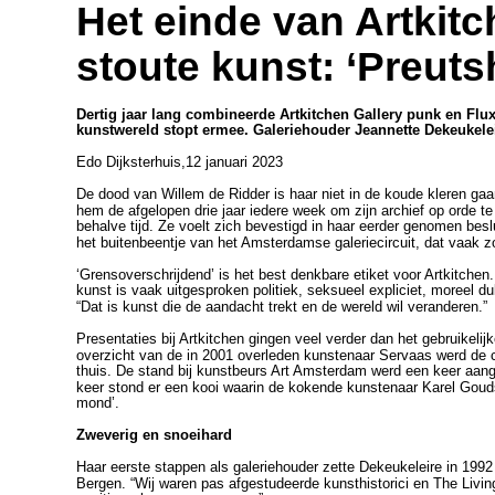
Het einde van Artkitc
stoute kunst: ‘Preuts
Dertig jaar lang combineerde Artkitchen Gallery punk en Flux
kunstwereld stopt ermee. Galeriehouder Jeannette Dekeukeleir
Edo Dijksterhuis,12 januari 2023
De dood van Willem de Ridder is haar niet in de koude kleren ga
hem de afgelopen drie jaar iedere week om zijn archief op orde te
behalve tijd. Ze voelt zich bevestigd in haar eerder genomen bes
het buitenbeentje van het Amsterdamse galeriecircuit, dat vaak zo
‘Grensoverschrijdend’ is het best denkbare etiket voor Artkitchen
kunst is vaak uitgesproken politiek, seksueel expliciet, moreel du
“Dat is kunst die de aandacht trekt en de wereld wil veranderen.”
Presentaties bij Artkitchen gingen veel verder dan het gebruikelij
overzicht van de in 2001 overleden kunstenaar Servaas werd de c
thuis. De stand bij kunstbeurs Art Amsterdam werd een keer aang
keer stond er een kooi waarin de kokende kunstenaar Karel Gouds
mond’.
Zweverig en snoeihard
Haar eerste stappen als galeriehouder zette Dekeukeleire in 199
Bergen. “Wij waren pas afgestudeerde kunsthistorici en The Livi