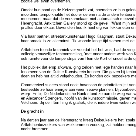
zooitje wel even overnemen.”
Omdat hun pand op de Keizersgracht zat, noemden ze hun galerie
moordend tempo knalde het duo er de ene na de andere tentoonste
meenemen, maar dat de verzamelaars niet automatisch meeverhuize
Herengracht. Artkitchen Gallery stond op de gevel. “Want mijn ach
je alles door elkaar. Bovendien hou ik heel erg van lekker eten en 
Via haar partner, streetartkunstenaar Hugo Kaagman, staat Dekeu
haar smaak is ze allerminst. “Ik woonde lange tijd samen met de o
Artkitchen toonde keramiek ver voordat het hot was, had de ving
volledig vrouwelijke tentoonstelling, ‘met onder andere werk van
ook ruimte voor de lompe strips van Hein de Kort of snoeiharde 
Het publiek dat erop afkwam, ging zelden met lege handen naar huis
fenomeen van de Duitse Kunstverein kennen. Die gaven bij tentoon
doen en heb het altijd volgehouden. Zo konden ook bezoekers m
Commercieel succes stond nooit bovenaan de prioriteitenlijst van 
besteedde ze haar energie aan weer nieuwe plannen. Bijvoorbeeld 
wierp. En bij De Nederlandsche Bank stond ze aan de wieg van wa
en Alexander Strengers, hoofd van de kunstcommissie, gaven me c
Veldhoen. Bij de liften hing ik grafiek, die ik iedere twee weken
De gracht in
Na dertien jaar aan de Herengracht kreeg Dekeukeleire het ‘zoals
Artkitchenbezoekers van wielklemmen voorzag, zal hebben meege
nacht brommen.