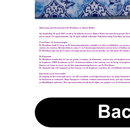
Oplevering nieuwbouwproject De Meridiaan in Almere Buiten
Op donderdag 28 april 2005 wordt in de Indische buurt in Almere Buiten het nieuwbouwproject De Me
met in totaal 123 appartementen. Op 28 april onthult wethouder Volkshuisvesting Frits Huis een k
Zowel huur- als koopwoningen
De Meridiaan heeft 41 koop- en 82 huurappartementen verdeeld over drie woonblokken van zeven
starters als senioren. Het zijn lichte en ruime 3- en 4-kamerappartementen met een terras of balkon met
De Meridiaan ligt aan de Evenaar, een lange groene laan met een breedte van 100 meter. De ruimte e
De Elementen
De Meridiaan maakt deel uit van een groter woonplan, de Elementen, waarin zich ook laagbouwwoni
de laagbouw. INBO Architecten en A12 Architecten hebben in het ontwerp voor de hoog- en laagbouw d
kleuren wit, bruin en zwart van de drie appartementengebouwen van De Meridiaan.
De elementen zijn ook toegepast op het ontwerp van de laagbouw waardoor de verschillende planonde
Kunstwerk op de keerwanden
De toegang tot het verhoogde terras van elk woonblok wordt afgeschermd door een grijze betonne
de keermuren te verfraaien. Hugo Kaagman is bekend, verdient internationale faam, met zijn vernieuw
en afbeeldingen opleveren. Met zijn kunstwerken houdt hij de kijker een spiegel voor. In het kunstwe