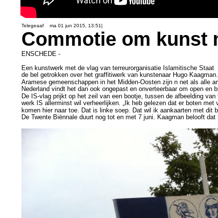
Telegeaaf    ma 01 jun 2015, 13:51| 
Commotie om kunst m
ENSCHEDE - 
Een kunstwerk met de vlag van terreurorganisatie Islamitische Staat 
de bel getrokken over het graffitiwerk van kunstenaar Hugo Kaagman.
Aramese gemeenschappen in het Midden-Oosten zijn n net als alle and
Nederland vindt het dan ook ongepast en onverteerbaar om open en bl
De IS-vlag prijkt op het zeil van een bootje, tussen de afbeelding van
werk IS allerminst wil verheerlijken. „Ik heb gelezen dat er boten me
komen hier naar toe. Dat is linke soep. Dat wil ik aankaarten met dit 
De Twente Biënnale duurt nog tot en met 7 juni. Kaagman belooft dat 