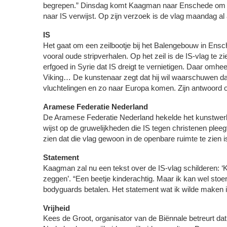
begrepen.” Dinsdag komt Kaagman naar Enschede om de 
naar IS verwijst. Op zijn verzoek is de vlag maandag al
IS
Het gaat om een zeilbootje bij het Balengebouw in Ensched
vooral oude stripverhalen. Op het zeil is de IS-vlag te 
erfgoed in Syrie dat IS dreigt te vernietigen. Daar omhee
Viking… De kunstenaar zegt dat hij wil waarschuwen dat 
vluchtelingen en zo naar Europa komen. Zijn antwoord 
Aramese Federatie Nederland
De Aramese Federatie Nederland hekelde het kunstwerk
wijst op de gruwelijkheden die IS tegen christenen pleegt
zien dat die vlag gewoon in de openbare ruimte te zien i
Statement
Kaagman zal nu een tekst over de IS-vlag schilderen: ‘Kij
zeggen’. “Een beetje kinderachtig. Maar ik kan wel stoe
bodyguards betalen. Het statement wat ik wilde maken 
Vrijheid
Kees de Groot, organisator van de Biënnale betreurt da