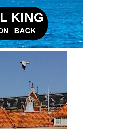
L KING
BACK
ON